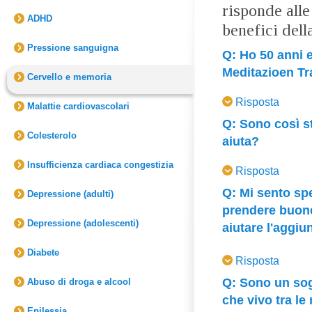
risponde alle
ADHD
benefici del
Pressione sanguigna
Q: Ho 50 anni e
Meditazioen Tr
Cervello e memoria
Dr. Clark:
Molti st
Risposta
termine migliora c
Malattie cardiovascolari
di essere più fres
Q: Sono così s
Colesterolo
che la mente funzi
aiuta?
come la concentraz
Dr. Clark:
La ricer
Insufficienza cardiaca congestizia
Risposta
di focalizzazione, 
Quando la stanchez
dimostrato che le 
Q: Mi sento spe
Depressione (adulti)
riducono anche lo 
oggetti che appai
prendere buone
Un miglioramento 
Depressione (adolescenti)
efficientemente. O
aiutare l'aggiu
anni, per esempio,
chiara e più quiet
Dr. Clark:
Aggiunge
capace di ritenere 
Diabete
per il caffè.
Risposta
creatività, più ris
stanchezza dalla f
Q: Sono un sog
Abuso di droga e alcool
La tecnica di MT i
efficienza sul lav
che vivo tra l
sulla popolazione
Epilessia
alla famiglia dive