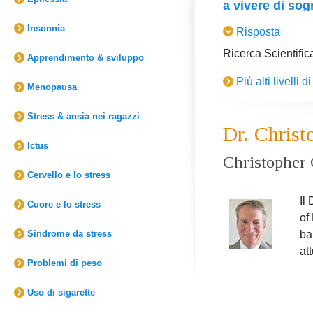
a vivere di sog
almeno un'ora e m
Dr. Clark:
No. la r
accumula stanche
Insonnia
Risposta
creativa che di fo
mentale anche dura
Ricerca Scientific
Apprendimento & sviluppo
regolare della Me
Spesso le persone
privazione di sonn
Più alti livelli
spesso le fà sembr
Menopausa
persone sono quind
tendenze creative,
meno.
Stress & ansia nei ragazzi
della mente a risol
Dr. Chris
esecutivo e permet
Ictus
Christopher 
Cervello e lo stress
Il
Cuore e lo stress
of
Sindrome da stress
ba
at
Problemi di peso
Uso di sigarette