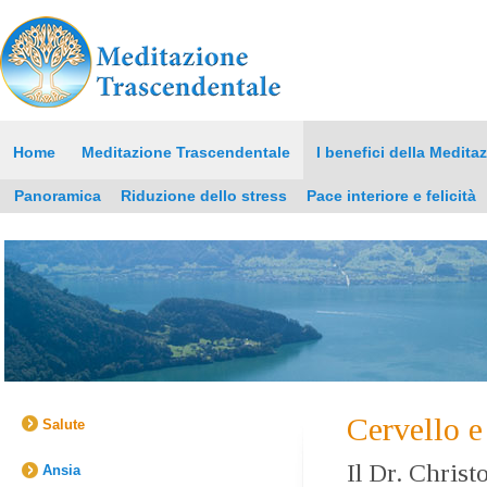
Home
Meditazione Trascendentale
I benefici della Medita
Panoramica
Riduzione dello stress
Pace interiore e felicità
Cervello 
Salute
Il Dr. Christ
Ansia