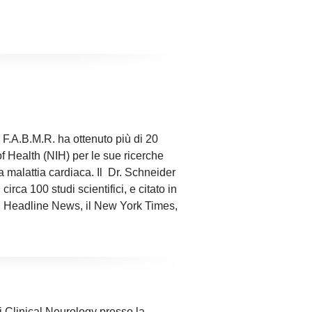
rrelata
, F.A.B.M.R.
ha ottenuto più di 20
 of Health (NIH) per le sue ricerche
la malattia cardiaca. Il Dr. Schneider
circa 100 studi scientifici, e citato in
N Headline News, il New York Times,
i Clinical Neurology presso la