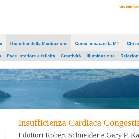
Sito ufficial
e
I benefici della Meditazione
Come imparare la MT
Chi s
s
Pace interiore e felicità
Creatività
Illuminazione
Relazion
Insufficienza Cardiaca Congesti
I dottori Robert Schneider e Gary P. Ka