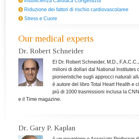
Insufficienza Cardiaca Congestizia
implementarla su vasta scala.
Ricerca Scientifica Co
Riduzione dei fattori di rischio cardiovascolaree
Stress e Cuore
Our medical experts
Dr. Robert Schneider
El Dr. Robert Schneider, M.D., F.A.C.C.
milioni di dollari dal National Institutes
pionieristiche sugli approcci naturali al
è autore del libro Total Heart Health e ci 
più di 1000 trasmissioni inclusa la CN
e il Time magazine.
Dr. Gary P. Kaplan
è un neurologo e Associate Professor d