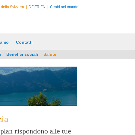
e della Svizzera
|
DE|
FR|
EN
|
Centri nel mondo
iamo
Contatti
i
Benefici sociali
Salute
zia
plan rispondono alle tue