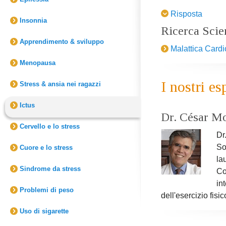
guarigione dell'ict
e gli altri fattori 
Risposta
funzionamento del
stessi della malatt
Insonnia
Academy of Medica
Ricerca Scie
metabolica.
mentali che risult
Apprendimento & sviluppo
Malattica Card
Menopausa
I nostri es
Stress & ansia nei ragazzi
Ictus
Dr. César Mo
Cervello e lo stress
Dr
So
Cuore e lo stress
la
Sindrome da stress
Co
in
Problemi di peso
dell'esercizio fisi
Uso di sigarette