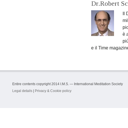
Dr.Robert Sc
Il
mi
pi
è 
pi
e il Time magazin
Entire contents copyright 2014 I.M.S. — International Meditation Society
Legal details
|
Privacy & Cookie policy