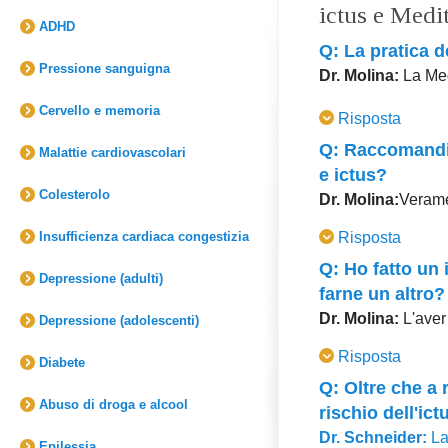
ictus e Medi
ADHD
Q: La pratica de
Pressione sanguigna
Dr. Molina:
La Me
DELLE CAROTIDI,l'i
Cervello e memoria
Risposta
l'ipertensione, è tra
sono l'ipertensione
Q: Raccomandi i
Malattie cardiovascolari
MT ha anche dim
e ictus?
Colesterolo
Dr. Molina:
Verame
malato per farlo.
Insufficienza cardiaca congestizia
Risposta
Vi sono studi che 
Q: Ho fatto un 
Depressione (adulti)
problemi cardiaci 
farne un altro?
farmacologica rego
Dr. Molina:
L'aver 
Depressione (adolescenti)
rischio di ictus e i
consigli del tuo me
Risposta
Diabete
può ridurre la possi
La MT è una sempl
Q: Oltre che a r
migiora l'integraz
Abuso di droga e alcool
Dr. Schneider:
La
rischio dell'ict
pressione, diminuis
DI RISCHIO per ict
Dr. Schneider:
La 
Epilessia