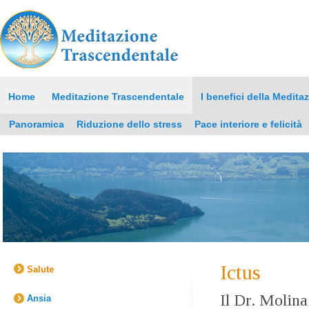
Home
Meditazione Trascendentale
I benefici della Medita
Panoramica
Riduzione dello stress
Pace interiore e felicità
Ictus
Salute
Il Dr. Molin
Ansia