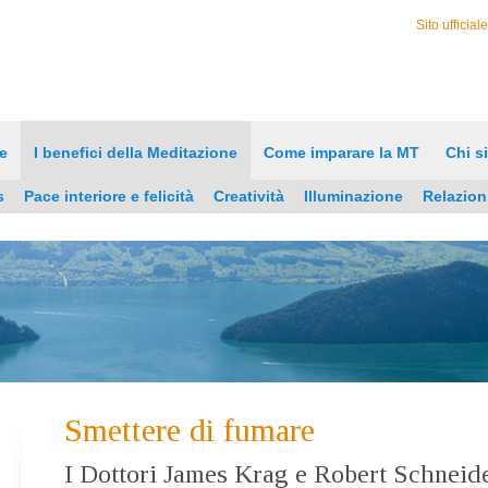
Sito ufficial
e
I benefici della Meditazione
Come imparare la MT
Chi s
s
Pace interiore e felicità
Creatività
Illuminazione
Relazion
Smettere di fumare
I Dottori James Krag e Robert Schneide