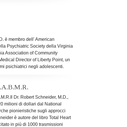
o bisogno, ma anche perché but I
the coffee. Over time you may find
ing the day as well.
.D. è membro dell' American
lla Psychiatric Society della Virginia
inia Association of Community
edical Director of Liberty Point, un
i psichiatrici negli adolescenti.
F.A.B.M.R.
B.M.R.
Il Dr. Robert Schneider, M.D.,
0 milioni di dollari dal National
erche pionieristiche sugli approcci
hneider è autore del libro Total Heart
 citato in più di 1000 trasmissioni