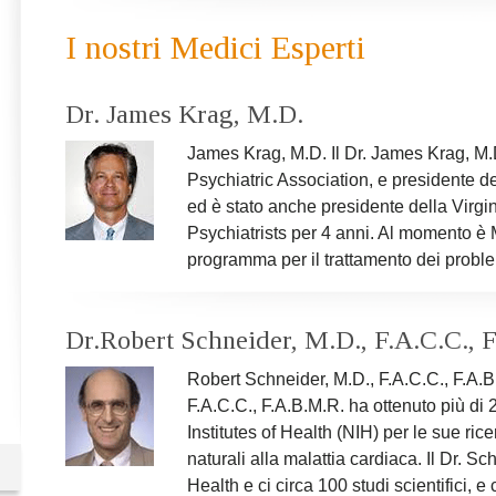
non soltato perché potresti trovare una soluzione al tu
recommend that you wait until after meditating to drink 
I nostri Medici Esperti
you "need" or want less, not only in the morning but dur
Dr. James Krag, M.D.
James Krag, M.D.
Il Dr. James Krag, M
Psychiatric Association, e presidente de
ed è stato anche presidente della Virg
Psychiatrists per 4 anni. Al momento è M
programma per il trattamento dei problem
Dr.Robert Schneider, M.D., F.A.C.C., 
Robert Schneider, M.D., F.A.C.C., F.A.
F.A.C.C., F.A.B.M.R. ha ottenuto più di 2
Institutes of Health (NIH) per le sue ric
naturali alla malattia cardiaca. Il Dr. Sc
Health e ci circa 100 studi scientifici, e