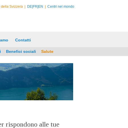
e della Svizzera
|
DE|
FR|
EN
|
Centri nel mondo
iamo
Contatti
i
Benefici sociali
Salute
r rispondono alle tue