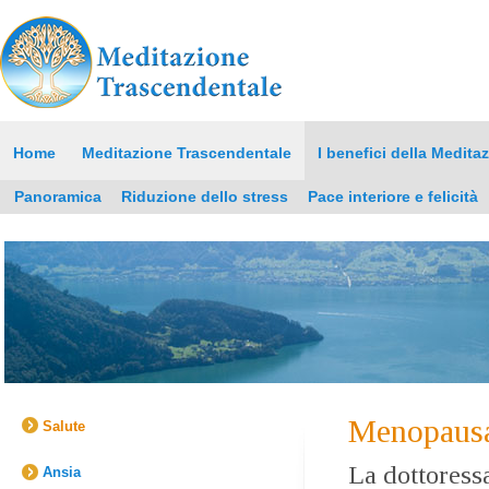
Home
Meditazione Trascendentale
I benefici della Medita
Panoramica
Riduzione dello stress
Pace interiore e felicità
Menopaus
Salute
La dottoress
Ansia