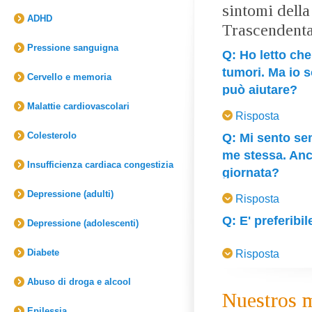
sintomi dell
ADHD
Trascendenta
Pressione sanguigna
Q: Ho letto che
tumori. Ma io s
Cervello e memoria
può aiutare?
Malattie cardiovascolari
Dr. Lonsdorf:
Ment
Risposta
alla menopausa com
Colesterolo
Q: Mi sento sem
seno, aggregazione
me stessa. Anc
questo viene oggi 
Insufficienza cardiaca congestizia
giornata?
trattamenti più sic
Dr. Lonsdorf:
Quan
il corpo abbia bis
Depressione (adulti)
Risposta
vuole più tempo pe
termine Terapia O
Q: E' preferibi
cercare di finire 
Depressione (adolescenti)
con ciò che gli o
Dr. Lonsdorf:
La s
inefficienza. Ques
essere sostituiti
Diabete
Risposta
equilibrate sono e
attività e ancora 
Anche la Terapia O
hanno dimostrato di 
sarebbe opportuno 
Abuso di droga e alcool
fin'ora adeguatamen
metabolica e le mo
tecnica.
Nuestros 
Fortunatamente, l
rilassano e li raff
Epilessia