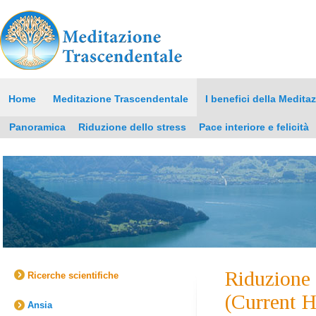
Home
Meditazione Trascendentale
I benefici della Medita
Panoramica
Riduzione dello stress
Pace interiore e felicità
Riduzione 
Ricerche scientifiche
(Current 
Ansia